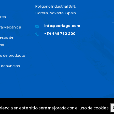
Polígono Industrial S/N.
Corella, Navarra, Spain
res
info@corlago.com
ra Mecánica
+34 948 782 200
esos de
ria
lo de producto
e denuncias
iencia en este sitio será mejorada con el uso de cookies.
Aviso l