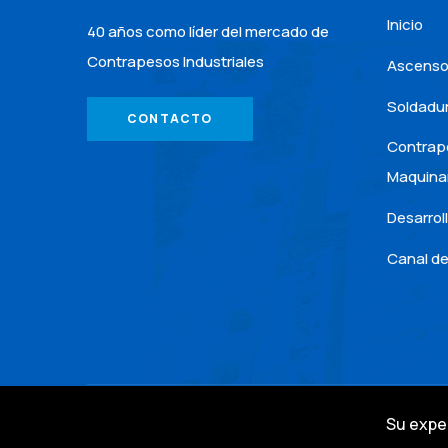
Inicio
40 años como líder del mercado de
Contrapesos Industriales
Ascenso
Soldadu
CONTACTO
Contrap
Maquina
Desarrol
Canal d
Su exper
Todos los derechos reservados 2026
Corlago