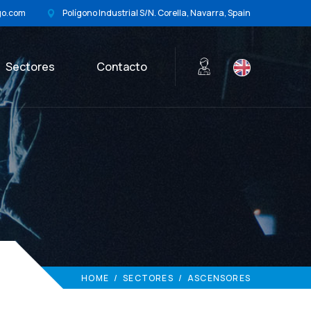
go.com
Polígono Industrial S/N. Corella, Navarra, Spain
Sectores
Contacto
HOME
/
SECTORES
/
ASCENSORES